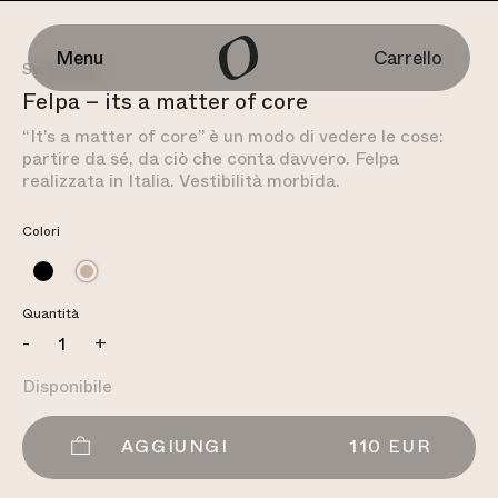
Carrello
Menu
Sweatshirt
Felpa – its a matter of core
“It’s a matter of core” è un modo di vedere le cose:
partire da sé, da ciò che conta davvero. Felpa
realizzata in Italia. Vestibilità morbida.
Colori
Quantità
Felpa
-
+
-
Disponibile
its
a
matter
AGGIUNGI
110
EUR
of
core
quantità