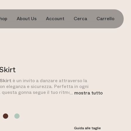
hop
About Us
Account
Cerca
Carrello
Skirt
Skirt
è un invito a danzare attraverso la
on eleganza e sicurezza. Perfetta in ogni
, questa gonna segue il tuo ritmo, esaltando la
...
mostra tutto
za naturale con un tocco di sofisticata
. La
Grace Skirt
è realizzata con due tessuti
: la parte esterna della gonna è in
double
 stesso materiale utilizzato per gli
Aura
e gli
Momentum Biker Shorts
, mentre la
rna, che include i pantaloncini, è in
single
Guida alle taglie