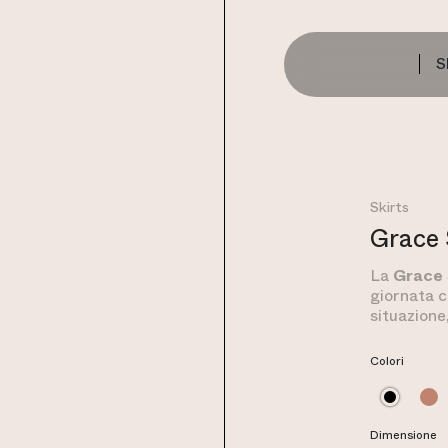
S
Skirts
Grace 
La
Grace 
giornata c
situazione
tua bellez
semplicità
Colori
differenti
jersey
, lo
Leggings
parte inte
Dimensione